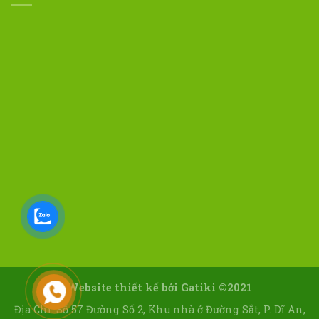
Website thiết kế bởi
Gatiki ©2021
Địa Chỉ: Số 57 Đường Số 2, Khu nhà ở Đường Sắt, P. Dĩ An,