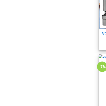
+
V
-7%