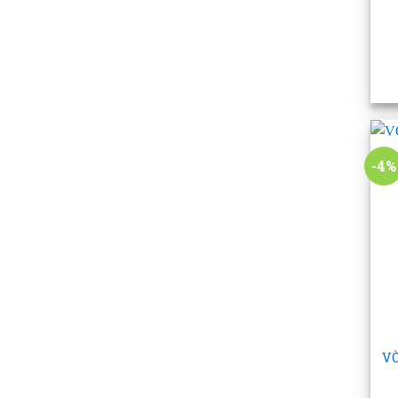
+
-4%
+
VÒ