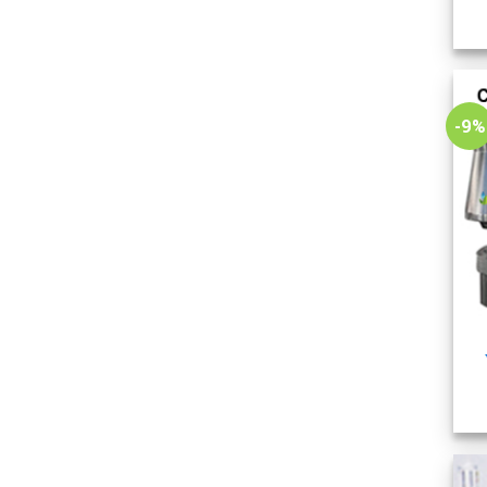
-9%
+