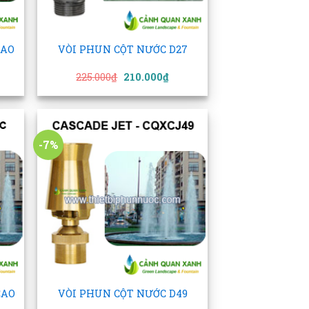
+
CAO
VÒI PHUN CỘT NƯỚC D27
á
Giá
Giá
225.000
₫
210.000
₫
ện
gốc
hiện
là:
tại
225.000₫.
là:
.000₫.
210.000₫.
-7%
 to
Add to
list
wishlist
+
CAO
VÒI PHUN CỘT NƯỚC D49