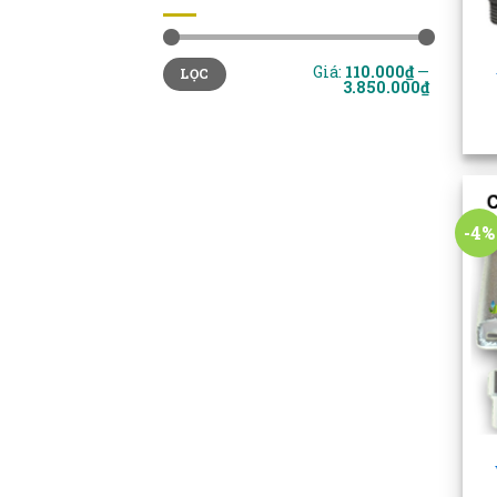
+
Giá
Giá
Giá:
110.000₫
—
LỌC
tối
tối
3.850.000₫
thiểu
đa
-4%
+