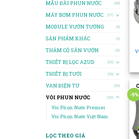
MẪU ĐÀI PHUN NƯỚC
(26)
MÁY BƠM PHUN NƯỚC
(17)
MODULE VƯỜN TƯỜNG
(6)
SẢN PHẨM KHÁC
(1)
+
THẢM CỎ SÂN VƯỜN
(5)
V
THIẾT BỊ LỌC AZUD
(10)
THIẾT BỊ TƯỚI
(16)
VAN ĐIỆN TỪ
(10)
-9%
VÒI PHUN NƯỚC
(30)
Vòi Phun Nước Premier
Vòi Phun Nước Việt Nam
LỌC THEO GIÁ