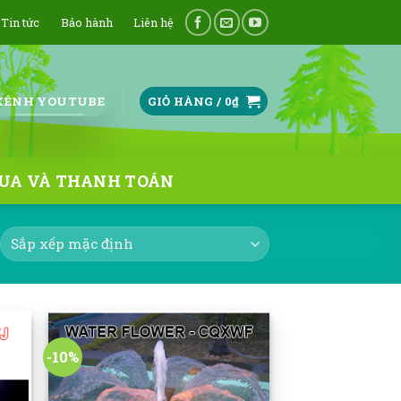
Tin tức
Bảo hành
Liên hệ
KÊNH YOUTUBE
GIỎ HÀNG /
0
₫
UA VÀ THANH TOÁN
-10%
 to
Add to