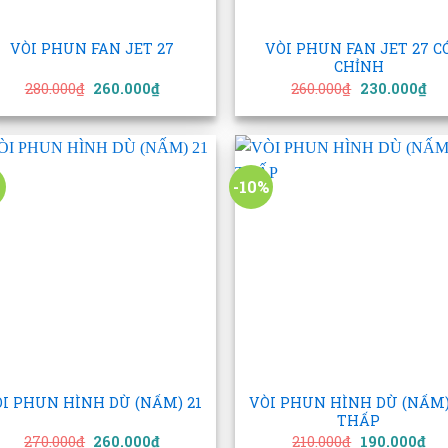
+
VÒI PHUN FAN JET 27
VÒI PHUN FAN JET 27 C
CHỈNH
Giá
Giá
Giá
Gi
280.000
₫
260.000
₫
260.000
₫
230.000
₫
gốc
hiện
gốc
hi
là:
tại
là:
tại
280.000₫.
là:
260.000₫.
là:
260.000₫.
230
-10%
Add to
Add
wishlist
wish
+
I PHUN HÌNH DÙ (NẤM) 21
VÒI PHUN HÌNH DÙ (NẤM)
THẤP
Giá
Giá
Giá
Gi
270.000
₫
260.000
₫
210.000
₫
190.000
₫