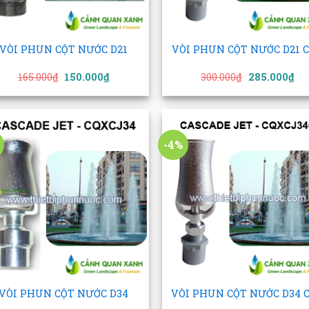
+
VÒI PHUN CỘT NƯỚC D21
VÒI PHUN CỘT NƯỚC D21 
Giá
Giá
Giá
Gi
165.000
₫
150.000
₫
300.000
₫
285.000
₫
gốc
hiện
gốc
hi
là:
tại
là:
tại
165.000₫.
là:
300.000₫.
là:
150.000₫.
285
-4%
Add to
Add
wishlist
wish
+
VÒI PHUN CỘT NƯỚC D34
VÒI PHUN CỘT NƯỚC D34 