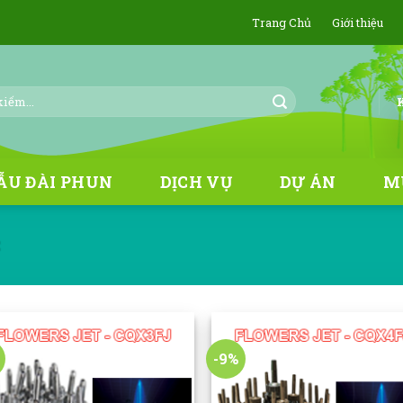
Trang Chủ
Giới thiệu
ẪU ĐÀI PHUN
DỊCH VỤ
DỰ ÁN
M
C
-9%
Add to
Add