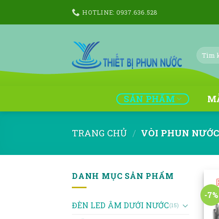
Skip
HOTLINE: 0937.636.528
to
content
Tìm
kiếm:
SẢN PHẨM
M
TRANG CHỦ
/
VÒI PHUN NƯỚ
DANH MỤC SẢN PHẨM
-7%
ĐÈN LED ÂM DƯỚI NƯỚC
(15)