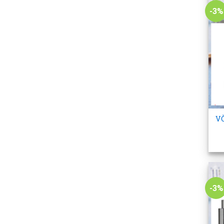
-3%
+
V
-3%