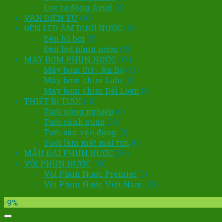
Lọc tự động Azud
(0)
VAN ĐIỆN TỪ
(10)
ĐÈN LED ÂM DƯỚI NƯỚC
(15)
Đèn hồ bơi
(0)
Đèn led phun nước
(15)
MÁY BƠM PHUN NƯỚC
(17)
Máy bơm Cri - Ấn Độ
(12)
Máy bơm chìm Lubi
(0)
Máy bơm chìm Đài Loan
(5)
THIẾT BỊ TƯỚI
(16)
Tưới nông nghiệp
(0)
Tưới cảnh quan
(16)
Tưới sân vận động
(0)
Tưới làm mát mái tôn
(0)
MẪU ĐÀI PHUN NƯỚC
(26)
VÒI PHUN NƯỚC
(30)
Vòi Phun Nước Premier
(1)
Vòi Phun Nước Việt Nam
(29)
-9%