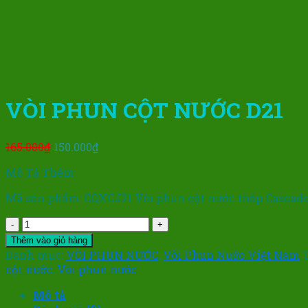
VÒI PHUN CỘT NƯỚC D21
Giá
Giá
165.000
₫
150.000
₫
gốc
hiện
Mô Tả Thêm
là:
tại
165.000₫.
là:
Mã sản phẩm: CQXCJ21 Vòi phun cột nước thấp Cascade
150.000₫.
VÒI
PHUN
Thêm vào giỏ hàng
CỘT
Danh mục:
VÒI PHUN NƯỚC
,
Vòi Phun Nước Việt Nam
NƯỚC
cột nước
,
Vòi phun nước
D21
số
Mô tả