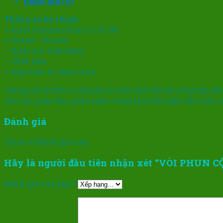
lượng
Đánh giá (0)
Thông số kỷ thuật:
+ Inlet (Connection): G 1/2″ M
+ Outlet : 25 mm
– Xuất xứ: Việt Nam
– Chất liệu:
+ Hợp kim xi (mạ) inox
Chúng tôi là đơn vị chuyên tư vấn thiết kế, thi công lắp 
cho các quán bar, quán cafe, trung tâm hội nghị tiệc cưới, 
Đánh giá
Chưa có đánh giá nào.
Hãy là người đầu tiên nhận xét “VÒI PHUN 
Đánh giá của bạn
*