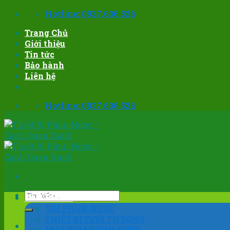
Skip
Hotline: 0937.636.528
to
Trang Chủ
content
Giới thiệu
Tin tức
Bảo hành
Liên hệ
Hotline: 0937.636.528
Tìm
SẢN PHẨM
kiếm:
VÒI PHUN NƯỚC
THIẾT BỊ TƯỚI TỰ ĐỘNG
MÁY BƠM PHUN NƯỚC