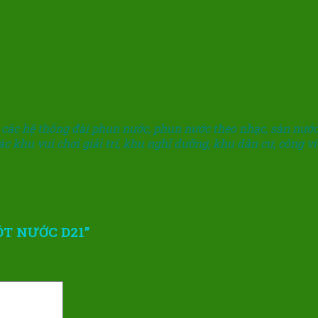
đặt các hệ thống đài phun nước, phun nước theo nhạc, sàn n
các khu vui chơi giải trí, khu nghĩ dưỡng, khu dân cư, công v
CỘT NƯỚC D21”