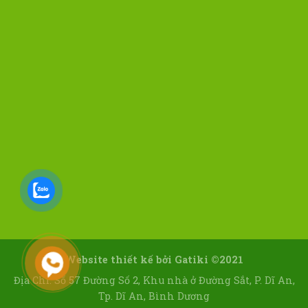
Website thiết kế bởi
Gatiki ©2021
Địa Chỉ: Số 57 Đường Số 2, Khu nhà ở Đường Sắt, P. Dĩ An,
Tp. Dĩ An, Bình Dương