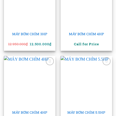
wishlist
wishlist
MÁY BƠM CHÌM 3HP
MÁY BƠM CHÌM 4HP
Giá
Giá
12.950.000
₫
12.500.000
₫
Call for Price
gốc
hiện
là:
tại
12.950.000₫.
là:
12.500.000₫.
Add to
Add to
wishlist
wishlist
MÁY BƠM CHÌM 4HP
MÁY BƠM CHÌM 5.5HP