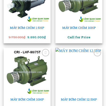
MÁY BƠM CHÌM 1.5HP
MÁY BƠM CHÌM 10HP
Giá
Giá
9.750.000
₫
9.690.000
₫
Call for Price
gốc
hiện
là:
tại
9.750.000₫.
là:
9.690.000₫.
Add to
Add to
wishlist
wishlist
MÁY BƠM CHÌM 10HP
MÁY BƠM CHÌM 12.5HP