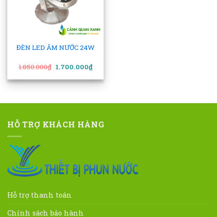
ĐÈN LED ÂM NƯỚC 24W
Giá
Giá
1.850.000
₫
1.700.000
₫
gốc
hiện
là:
tại
1.850.000₫.
là:
1.700.000₫.
HỖ TRỢ KHÁCH HÀNG
Hỗ trợ thanh toán
Chính sách bảo hành