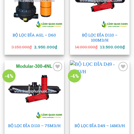
BỘ LỌC ĐĨA AGL – D60
BỘ LỌC ĐĨA D110 –
100M3/H
Giá
Giá
Giá
Giá
3.150.000
₫
2.950.000
₫
14.000.000
₫
13.500.000
₫
gốc
hiện
gốc
hiện
là:
tại
là:
tại
3.150.000₫.
là:
14.000.000₫.
là:
2.950.000₫.
13.5
-4%
-4%
Add to
Add to
wishlist
wishlist
BỘ LỌC ĐĨA D110 – 75M3/H
BỘ LỌC ĐĨA D49 – 14M3/H