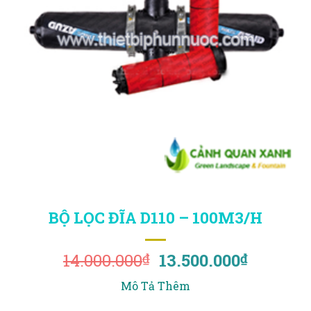
BỘ LỌC ĐĨA D110 – 100M3/H
Giá
Giá
14.000.000
13.500.000
₫
₫
gốc
hiện
Mô Tả Thêm
là:
tại
14.000.000₫.
là: