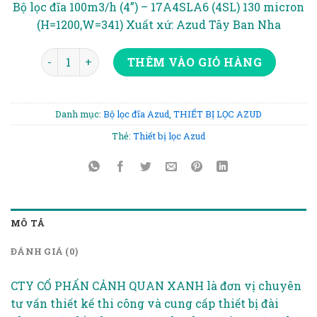
Bộ lọc đĩa 100m3/h (4”) – 17A4SLA6 (4SL) 130 micron
13.500.
(H=1200,W=341) Xuất xứ: Azud Tây Ban Nha
BỘ LỌC ĐĨA D110 - 100M3/H số lượng
THÊM VÀO GIỎ HÀNG
Danh mục:
Bộ lọc đĩa Azud
,
THIẾT BỊ LỌC AZUD
Thẻ:
Thiết bị lọc Azud
MÔ TẢ
ĐÁNH GIÁ (0)
CTY CỔ PHẨN CẢNH QUAN XANH là đơn vị chuyên
tư vấn thiết kế thi công và cung cấp thiết bị đài