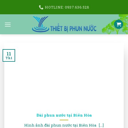
Skip
HOTLINE: 0937.636.528
to
content
11
Th1
Đài phun nước tại Biên Hòa
Hình ảnh đài phun nước tại Biên Hòa [...]