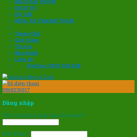
MẪU ĐÀI PHUN
DỊCH VỤ
DỰ ÁN
MUA VÀ THANH TOÁN
Trang Chủ
Giới thiệu
Tin tức
Bảo hành
Liên hệ
Hotline: 0937.636.528
0868236917
Đăng nhập
Tên tài khoản hoặc địa chỉ email
*
Mật khẩu
*