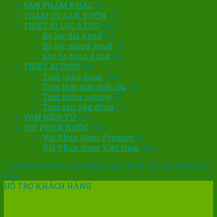
SẢN PHẨM KHÁC
(1)
THẢM CỎ SÂN VƯỜN
(5)
THIẾT BỊ LỌC AZUD
(10)
Bộ lọc đĩa Azud
(7)
Bộ lọc màng Azud
(3)
Lọc tự động Azud
(0)
THIẾT BỊ TƯỚI
(16)
Tưới cảnh quan
(16)
Tưới làm mát mái tôn
(0)
Tưới nông nghiệp
(0)
Tưới sân vận động
(0)
VAN ĐIỆN TỪ
(10)
VÒI PHUN NƯỚC
(30)
Vòi Phun Nước Premier
(1)
Vòi Phun Nước Việt Nam
(29)
Không tìm thấy sản phẩm nào khớp với lựa chọn của
bạn.
HỖ TRỢ KHÁCH HÀNG