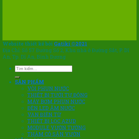
Website thiết kế bởi
Gatiki ©2021
Địa Chỉ: Số 57 Đường Số 2, Khu nhà ở Đường Sắt, P. Dĩ
An, Tp. Dĩ An, Bình Dương
Tìm
kiếm:
SẢN PHẨM
VÒI PHUN NƯỚC
THIẾT BỊ TƯỚI TỰ ĐỘNG
MÁY BƠM PHUN NƯỚC
ĐÈN LED ÂM NƯỚC
VAN ĐIỆN TỪ
THIẾT BỊ LỌC AZUD
MODULE VƯỜN TƯỜNG
THẢM CỎ SÂN VƯỜN