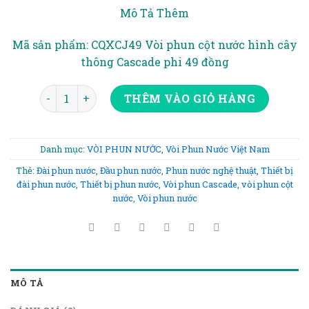
gốc
hiện
Mô Tả Thêm
là:
tại
750.000₫.
là:
Mã sản phẩm: CQXCJ49 Vòi phun cột nước hình cây
700.000₫.
thông Cascade phi 49 đồng
VÒI PHUN CỘT NƯỚC D49 số lượng
THÊM VÀO GIỎ HÀNG
Danh mục:
VÒI PHUN NƯỚC
,
Vòi Phun Nước Việt Nam
Thẻ:
Đài phun nước
,
Đầu phun nước
,
Phun nước nghệ thuật
,
Thiết bị
đài phun nước
,
Thiết bị phun nước
,
Vòi phun Cascade
,
vòi phun cột
nước
,
Vòi phun nước
MÔ TẢ