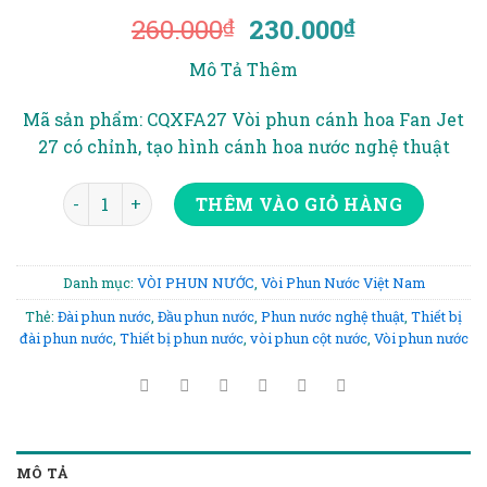
Giá
Giá
260.000
230.000
₫
₫
gốc
hiện
Mô Tả Thêm
là:
tại
260.000₫.
là:
Mã sản phẩm: CQXFA27 Vòi phun cánh hoa Fan Jet
230.000₫.
27 có chỉnh, tạo hình cánh hoa nước nghệ thuật
VÒI PHUN FAN JET 27 CÓ CHỈNH số lượng
THÊM VÀO GIỎ HÀNG
Danh mục:
VÒI PHUN NƯỚC
,
Vòi Phun Nước Việt Nam
Thẻ:
Đài phun nước
,
Đầu phun nước
,
Phun nước nghệ thuật
,
Thiết bị
đài phun nước
,
Thiết bị phun nước
,
vòi phun cột nước
,
Vòi phun nước
MÔ TẢ