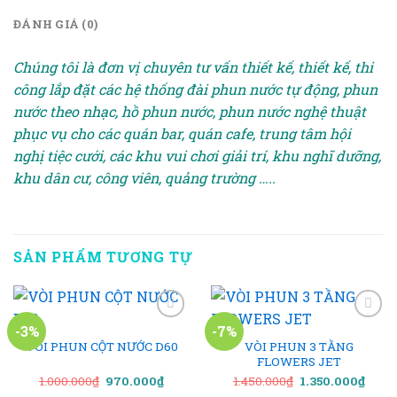
ĐÁNH GIÁ (0)
Chúng tôi là đơn vị chuyên tư vấn thiết kế, thiết kế, thi
công lắp đặt các hệ thống đài phun nước tự động, phun
nước theo nhạc, hồ phun nước, phun nước nghệ thuật
phục vụ cho các quán bar, quán cafe, trung tâm hội
nghị tiệc cưới, các khu vui chơi giải trí, khu nghĩ dưỡng,
khu dân cư, công viên, quảng trường …..
SẢN PHẨM TƯƠNG TỰ
-3%
-7%
VÒI PHUN CỘT NƯỚC D60
VÒI PHUN 3 TẦNG
FLOWERS JET
Add to
Add to
wishlist
wishlist
Giá
Giá
Giá
Giá
1.000.000
₫
970.000
₫
1.450.000
₫
1.350.000
₫
gốc
hiện
gốc
hiện