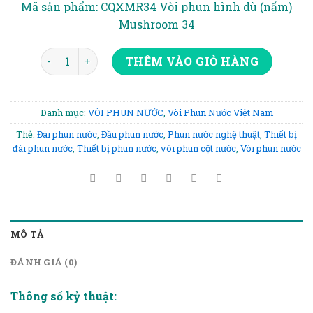
Mã sản phẩm: CQXMR34 Vòi phun hình dù (nấm)
405.000₫.
Mushroom 34
VÒI PHUN HÌNH DÙ (NẤM) 34 số lượng
THÊM VÀO GIỎ HÀNG
Danh mục:
VÒI PHUN NƯỚC
,
Vòi Phun Nước Việt Nam
Thẻ:
Đài phun nước
,
Đầu phun nước
,
Phun nước nghệ thuật
,
Thiết bị
đài phun nước
,
Thiết bị phun nước
,
vòi phun cột nước
,
Vòi phun nước
MÔ TẢ
ĐÁNH GIÁ (0)
Thông số kỷ thuật: