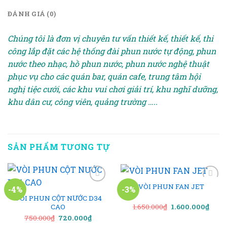
ĐÁNH GIÁ (0)
Chúng tôi là đơn vị chuyên tư vấn thiết kế, thiết kế, thi
công lắp đặt các hệ thống đài phun nước tự động, phun
nước theo nhạc, hồ phun nước, phun nước nghệ thuật
phục vụ cho các quán bar, quán cafe, trung tâm hội
nghị tiệc cưới, các khu vui chơi giải trí, khu nghĩ dưỡng,
khu dân cư, công viên, quảng trường …..
SẢN PHẨM TƯƠNG TỰ
VÒI PHUN FAN JET
-4%
-3%
VÒI PHUN CỘT NƯỚC D34
Giá
Giá
1.650.000
₫
1.600.000
₫
CAO
Add to
Add to
gốc
hiện
wishlist
wishlist
Giá
Giá
750.000
₫
720.000
₫
là:
tại
gốc
hiện
1.650.000₫.
là: