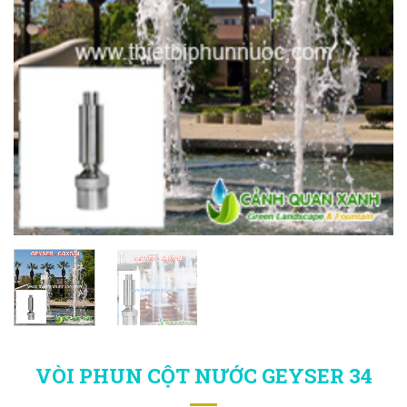
VÒI PHUN CỘT NƯỚC GEYSER 34