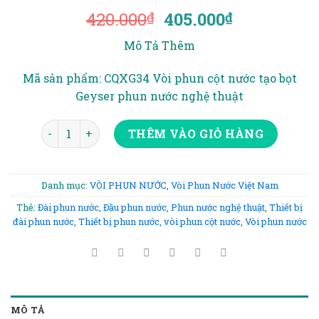
Giá
Giá
420.000
405.000
₫
₫
gốc
hiện
Mô Tả Thêm
là:
tại
420.000₫.
là:
Mã sản phẩm: CQXG34 Vòi phun cột nước tạo bọt
405.000₫.
Geyser phun nước nghệ thuật
VÒI PHUN CỘT NƯỚC GEYSER 34 số lượng
THÊM VÀO GIỎ HÀNG
Danh mục:
VÒI PHUN NƯỚC
,
Vòi Phun Nước Việt Nam
Thẻ:
Đài phun nước
,
Đầu phun nước
,
Phun nước nghệ thuật
,
Thiết bị
đài phun nước
,
Thiết bị phun nước
,
vòi phun cột nước
,
Vòi phun nước
MÔ TẢ