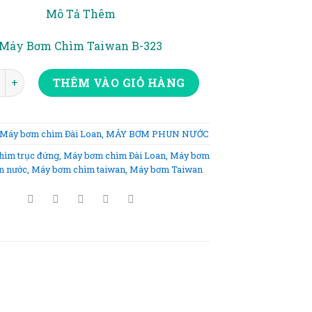
gốc
hiện
Mô Tả Thêm
là:
tại
7.150.000₫.
là:
Máy Bơm Chìm Taiwan B-323
6.850.000₫.
HÌM TAIWAN 2HP số lượng
THÊM VÀO GIỎ HÀNG
Máy bơm chìm Đài Loan
,
MÁY BƠM PHUN NƯỚC
hìm trục đứng
,
Máy bơm chìm Đài Loan
,
Máy bơm
n nước
,
Máy bơm chìm taiwan
,
Máy bơm Taiwan