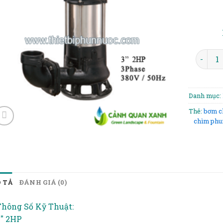
wishlist
BƠM C
Danh mục:
Thẻ:
bơm c
chìm phu
 TẢ
ĐÁNH GIÁ (0)
Thông Số Kỹ Thuật:
3″ 2HP