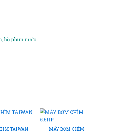
c, hồ phun nước
.
+
HÌM TAIWAN
MÁY BƠM CHÌM