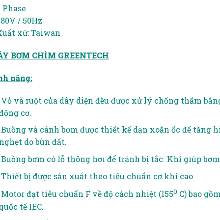
3 Phase
380V / 50Hz
Xuất xứ: Taiwan
Y BƠM CHÌM GREENTECH
nh năng:
Vỏ và ruột của dây diện đều được xử lý chống thấm bằng
động cơ.
Buồng và cánh bơm được thiết kế dạn xoắn ốc để tăng hi
nghẹt do bùn đất.
Buồng bơm có lỗ thông hơi để tránh bị tắc. Khí giúp bơ
Thiết bị được sản xuất theo tiêu chuẩn cơ khí cao
0
Motor đạt tiêu chuẩn F về độ cách nhiệt (155
C) bao gồm
quốc tế IEC.