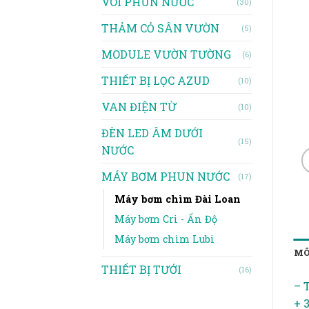
VÒI PHUN NƯỚC
(30)
THẢM CỎ SÂN VƯỜN
(5)
MODULE VƯỜN TƯỜNG
(6)
THIẾT BỊ LỌC AZUD
(10)
VAN ĐIỆN TỪ
(10)
ĐÈN LED ÂM DƯỚI
(15)
NƯỚC
MÁY BƠM PHUN NƯỚC
(17)
Máy bơm chìm Đài Loan
Máy bơm Cri - Ấn Độ
Máy bơm chìm Lubi
MÔ
THIẾT BỊ TƯỚI
(16)
– 
+ 