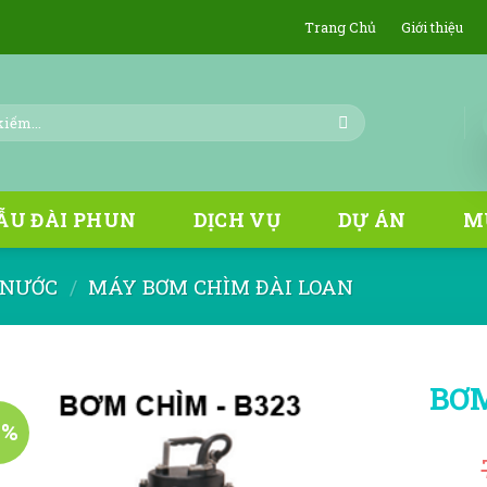
Trang Chủ
Giới thiệu
ẪU ĐÀI PHUN
DỊCH VỤ
DỰ ÁN
M
 NƯỚC
/
MÁY BƠM CHÌM ĐÀI LOAN
BƠ
4%
Add to