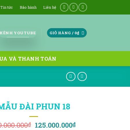
Tin tức
Bảo hành
Liên hệ
KÊNH YOUTUBE
GIỎ HÀNG /
0
₫
UA VÀ THANH TOÁN
MẪU ĐÀI PHUN 18
Giá
Giá
0.000.000
125.000.000
₫
₫