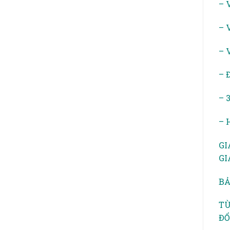
– 
– 
– 
– 
– 
– 
GI
GI
BẢ
TÙ
ĐỔ