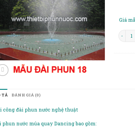
wishlist
Giá m
MẪU ĐÀ
 TẢ
ĐÁNH GIÁ (0)
i công đài phun nước nghệ thuật
i phun nước múa quay Dancing bao gồm: