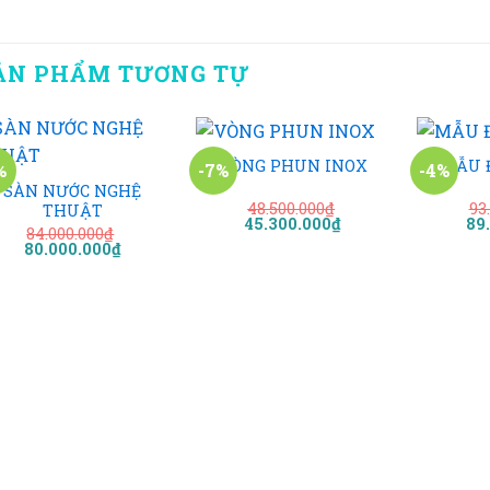
ẢN PHẨM TƯƠNG TỰ
+
+
+
VÒNG PHUN INOX
MẪU Đ
%
-7%
-4%
SÀN NƯỚC NGHỆ
48.500.000
₫
93
THUẬT
Add to
Add to
Giá
Giá
Gi
45.300.000
₫
89
wishlist
wishlist
84.000.000
₫
gốc
hiện
gố
Giá
Giá
80.000.000
₫
là:
tại
là:
gốc
hiện
48.500.000₫.
là:
93.
là:
tại
45.300.000₫.
84.000.000₫.
là:
80.000.000₫.