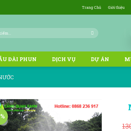
Trang Chủ
Giới thiệu
ẪU ĐÀI PHUN
DỊCH VỤ
DỰ ÁN
M
NƯỚC
4%
13
Add to