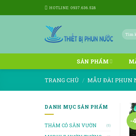
Skip
HOTLINE: 0937.636.528
to
content
Tìm
kiếm:
SẢN PHẨM
M
TRANG CHỦ
/
MẪU ĐÀI PHUN 
DANH MỤC SẢN PHẨM
-
THẢM CỎ SÂN VƯỜN
(5)