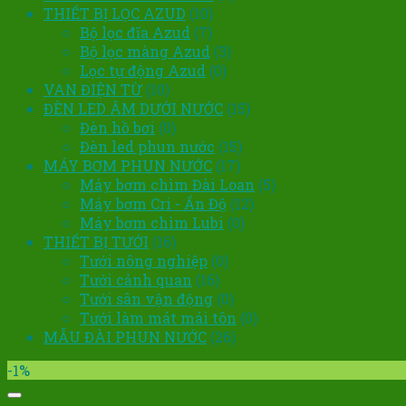
THIẾT BỊ LỌC AZUD
(10)
Bộ lọc đĩa Azud
(7)
Bộ lọc màng Azud
(3)
Lọc tự động Azud
(0)
VAN ĐIỆN TỪ
(10)
ĐÈN LED ÂM DƯỚI NƯỚC
(15)
Đèn hồ bơi
(0)
Đèn led phun nước
(15)
MÁY BƠM PHUN NƯỚC
(17)
Máy bơm chìm Đài Loan
(5)
Máy bơm Cri - Ấn Độ
(12)
Máy bơm chìm Lubi
(0)
THIẾT BỊ TƯỚI
(16)
Tưới nông nghiệp
(0)
Tưới cảnh quan
(16)
Tưới sân vận động
(0)
Tưới làm mát mái tôn
(0)
MẪU ĐÀI PHUN NƯỚC
(26)
-1%