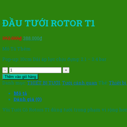
ĐẦU TƯỚI ROTOR T1
Giá
Giá
392.000
₫
388.000
₫
gốc
hiện
Mô Tả Thêm
là:
tại
392.000₫.
là:
Pop-up: 10cm Dải áp lực chịu đựng: 2.1 – 3.4 bar
388.000₫.
ĐẦU
TƯỚI
Thêm vào giỏ hàng
ROTOR
Danh mục:
THIẾT BỊ TƯỚI
,
Tưới cảnh quan
Thẻ:
Thiết bị
T1
số
Mô tả
lượng
Đánh giá (0)
Vòi Tưới Cỏ Rotors T1 dùng tưới trong phạm vi rộng hơn