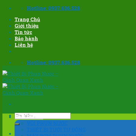
Skip
Hotline: 0937.636.528
to
Trang Chủ
content
Giới thiệu
Tin tức
Bảo hành
Liên hệ
Hotline: 0937.636.528
Tìm
SẢN PHẨM
kiếm:
VÒI PHUN NƯỚC
THIẾT BỊ TƯỚI TỰ ĐỘNG
MÁY BƠM PHUN NƯỚC