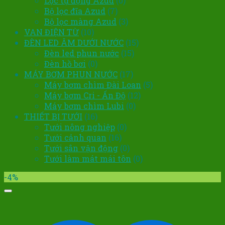
Lọc tự động Azud
(0)
Bộ lọc đĩa Azud
(7)
Bộ lọc màng Azud
(3)
VAN ĐIỆN TỪ
(10)
ĐÈN LED ÂM DƯỚI NƯỚC
(15)
Đèn led phun nước
(15)
Đèn hồ bơi
(0)
MÁY BƠM PHUN NƯỚC
(17)
Máy bơm chìm Đài Loan
(5)
Máy bơm Cri - Ấn Độ
(12)
Máy bơm chìm Lubi
(0)
THIẾT BỊ TƯỚI
(16)
Tưới nông nghiệp
(0)
Tưới cảnh quan
(16)
Tưới sân vận động
(0)
Tưới làm mát mái tôn
(0)
-4%