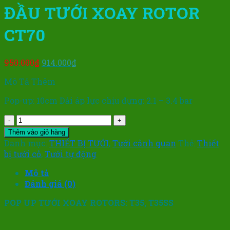
ĐẦU TƯỚI XOAY ROTOR
CT70
Giá
Giá
950.000
₫
914.000
₫
gốc
hiện
Mô Tả Thêm
là:
tại
950.000₫.
là:
Pop-up: 10cm Dải áp lực chịu đựng: 2.1 – 3.4 bar
914.000₫.
ĐẦU
TƯỚI
Thêm vào giỏ hàng
XOAY
Danh mục:
THIẾT BỊ TƯỚI
,
Tưới cảnh quan
Thẻ:
Thiết
ROTOR
bị tưới cỏ
,
Tưới tự động
CT70
số
Mô tả
lượng
Đánh giá (0)
POP UP TƯỚI XOAY ROTORS: T35, T35SS