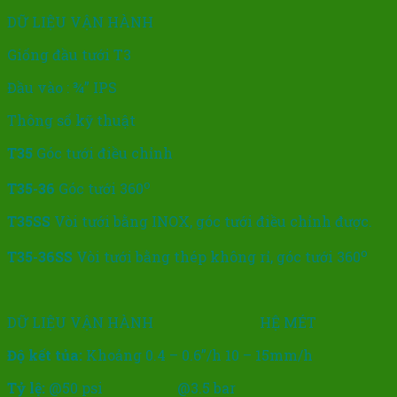
DỮ LIỆU VẬN HÀNH
Giống đầu tưới T3
Đầu vào : ¾” IPS
Thông số kỹ thuật
T35
Góc tưới điều chỉnh
o
T35-36
Góc tưới 360
T35SS
Vòi tưới bằng INOX, góc tưới điều chỉnh được.
o
T35-36SS
Vòi tưới bằng thép không rỉ, góc tưới 360
DỮ LIỆU VẬN HÀNH HỆ MÉT
Độ kết tủa:
Khoảng 0.4 – 0.6”/h 10 – 15mm/h
Tỷ lệ:
@50 psi @3.5 bar