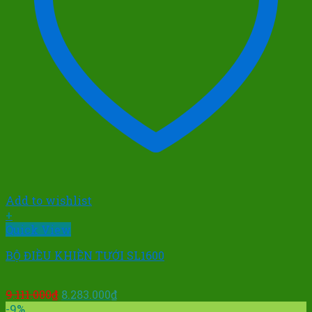
Add to wishlist
+
Quick View
BỘ ĐIỀU KHIỀN TƯỚI SL1600
Giá
Giá
9.111.000
₫
8.283.000
₫
gốc
hiện
-9%