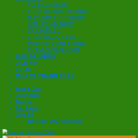
VÒI PHUN NƯỚC
THIẾT BỊ TƯỚI TỰ ĐỘNG
MÁY BƠM PHUN NƯỚC
ĐÈN LED ÂM NƯỚC
VAN ĐIỆN TỪ
THIẾT BỊ LỌC AZUD
MODULE VƯỜN TƯỜNG
THẢM CỎ SÂN VƯỜN
MẪU ĐÀI PHUN
DỊCH VỤ
DỰ ÁN
MUA VÀ THANH TOÁN
Trang Chủ
Giới thiệu
Tin tức
Bảo hành
Liên hệ
Hotline: 0937.636.528