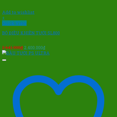
Add to wishlist
+
Quick View
BỘ ĐIỀU KHIỀN TƯỚI SL800
Giá
Giá
2.641.000
₫
2.400.000
₫
gốc
hiện
là:
tại
2.641.000₫.
là:
2.400.000₫.