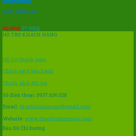
ĐẦU TƯỚI LX3
Giá
Giá
65.000
₫
57.000
₫
gốc
hiện
HỖ TRỢ KHÁCH HÀNG
là:
tại
65.000₫.
là:
57.000₫.
Hỗ trợ thanh toán
Chính sách bảo hành
Chính sách đổi trả
Số điện thoại: 0937.636.528
Email:
thietbicanhquan@gmail.com
Website:
www.thietbiphunnuoc.com
Bản Đồ Chỉ Đường