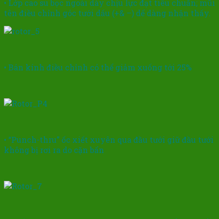
• Lớp cao su bọc ngoài dày chịu lực đạt tiêu chuẩn; mũi
tên điều chỉnh góc tưới dấu (+& –) dể dàng nhận thấy.
• Bán kính điều chỉnh có thể giảm xuống tới 25%
• “Punch-thru” ốc xiết xuyên qua đầu tưới giữ đầu tưới
không bị rơi ra do cặn bẩn